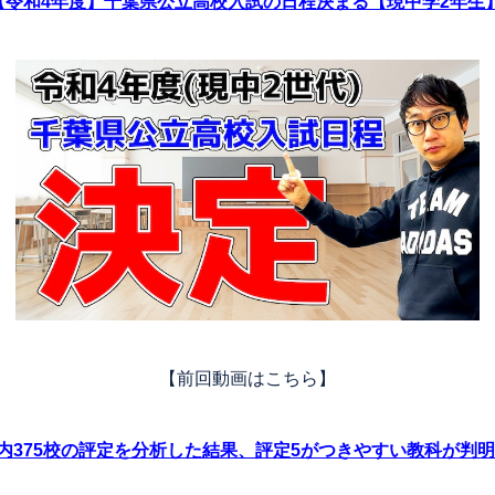
【令和4年度】千葉県公立高校入試の日程決まる【現中学2年生
【前回動画はこちら】
内375校の評定を分析した結果、評定5がつきやすい教科が判