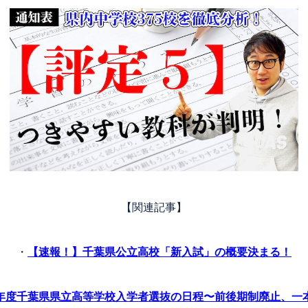
【関連記事】
・
【速報！】千葉県公立高校「新入試」の概要決まる！
1年度千葉県県立高等学校入学者選抜の日程〜前後期制廃止、一