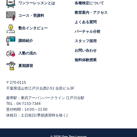
ワンツーレッスンとは
各種検定について
教室案内・アクセス
コース・受講料
よくある質問
塾生インタビュー
バーチャル分校
講師紹介
スタッフ採用
お問い合わせ
入塾の流れ
無料体験授業
夏期講習
〒270-0115
千葉県流山市江戸川台西2-51 合田ビル3F
最寄駅：東武アーバンパークライン 江戸川台駅
TEL：04-7153-7344
受付時間：14:00～21:00
休校日：土日祝日(季節講習時を除く)
© 2026 One Two Lesson