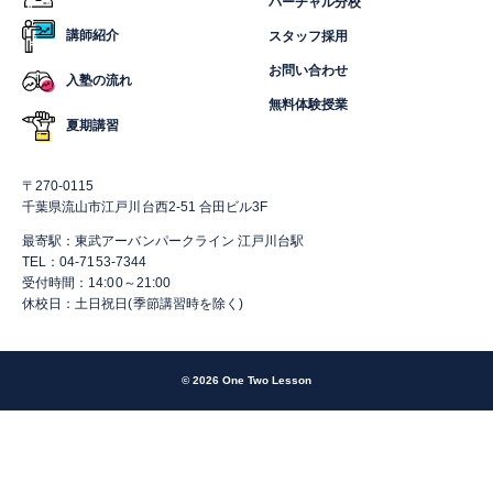
バーチャル分校
講師紹介
スタッフ採用
お問い合わせ
入塾の流れ
無料体験授業
夏期講習
〒270-0115
千葉県流山市江戸川台西2-51 合田ビル3F
最寄駅：東武アーバンパークライン 江戸川台駅
TEL：04-7153-7344
受付時間：14:00～21:00
休校日：土日祝日(季節講習時を除く)
© 2026 One Two Lesson