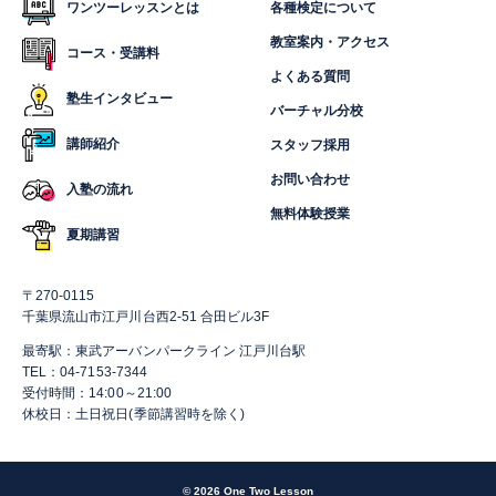
ワンツーレッスンとは
各種検定について
教室案内・アクセス
コース・受講料
よくある質問
塾生インタビュー
バーチャル分校
講師紹介
スタッフ採用
お問い合わせ
入塾の流れ
無料体験授業
夏期講習
〒270-0115
千葉県流山市江戸川台西2-51 合田ビル3F
最寄駅：東武アーバンパークライン 江戸川台駅
TEL：04-7153-7344
受付時間：14:00～21:00
休校日：土日祝日(季節講習時を除く)
© 2026 One Two Lesson