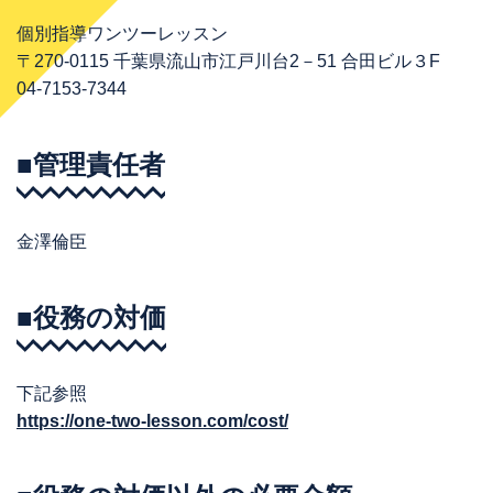
個別指導ワンツーレッスン
〒270-0115 千葉県流山市江戸川台2－51 合田ビル３F
04-7153-7344
■管理責任者
金澤倫臣
■役務の対価
下記参照
https://one-two-lesson.com/cost/