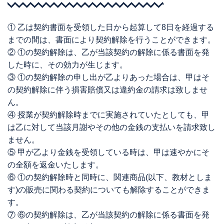
① 乙は契約書面を受領した日から起算して8日を経過する
までの間は、書面により契約解除を行うことができます。
② ①の契約解除は、乙が当該契約の解除に係る書面を発
した時に、その効力が生じます。
③ ①の契約解除の申し出が乙よりあった場合は、甲はそ
の契約解除に伴う損害賠償又は違約金の請求は致しませ
ん。
④ 授業が契約解除時までに実施されていたとしても、甲
は乙に対して当該月謝やその他の金銭の支払いを請求致し
ません。
⑤ 甲が乙より金銭を受領している時は、甲は速やかにそ
の全額を返金いたします。
⑥ ①の契約解除時と同時に、関連商品(以下、教材としま
す)の販売に関わる契約についても解除することができま
す。
⑦ ⑥の契約解除は、乙が当該契約の解除に係る書面を発