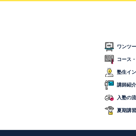
ワンツ
コース
塾生イ
講師紹
入塾の
夏期講