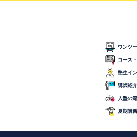
ワンツ
コース
塾生イ
講師紹
入塾の
夏期講